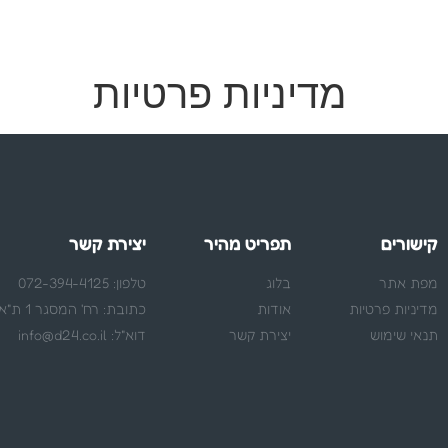
מדיניות פרטיות
קישורים
תפריט מהיר
יצירת קשר
מפת אתר
בלוג
טלפון: 072-394-4125
מדיניות פרטיות
אודות
כתובת: רח' המסגר 1 ת"א
תנאי שימוש
יצירת קשר
דוא"ל:
info@d24.co.il